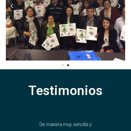
Testimonios
por todos
De manera muy sencilla y
La v