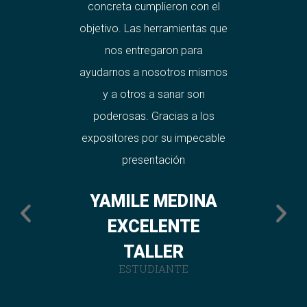
quiridos,
concreta cumplieron con el
excelent
as y el
objetivo. Las herramientas que
generar
cable a
nos entregaron para
técnica
 A nivel
ayudarnos a nosotros mismos
gracia
ntificada
y a otros a sanar son
tos que
poderosas. Gracias a los
GU
sanar mi
expositores por su impecable
racias
presentación
SMIN
YAMILE MEDINA
 C.
EXCELENTE
E
TALLER
ESTUDIANTE