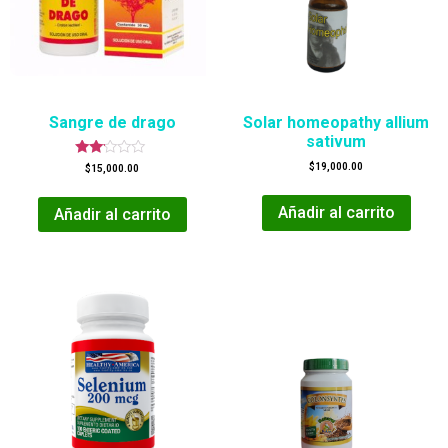
Sangre de drago
Solar homeopathy allium
sativum
Valorado
$
19,000.00
$
15,000.00
en
2.00
de 5
Añadir al carrito
Añadir al carrito