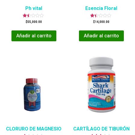
Ph vital
Esencia Floral
Valorado
Valorado
$
55,000.00
$
14,000.00
en
en
1.43
1.38
de
de
Añadir al carrito
Añadir al carrito
5
5
CLORURO DE MAGNESIO
CARTÍLAGO DE TIBURÓN