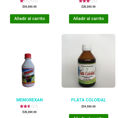
Valorado
Valorado
$
30,000.00
$
25,000.00
en
en
1.17
3.00
de
de 5
Añadir al carrito
Añadir al carrito
5
MEMOREXAN
PLATA COLOIDAL
$
39,900.00
Valorado
$
25,000.00
en