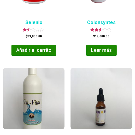
Selenio
Colonsyntes
Valorado
Valorado
$
39,000.00
$
19,000.00
en
en
1.38
2.50
de
de 5
Añadir al carrito
Leer más
5