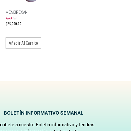
MEMOREXAN
Valorado
$
25,000.00
en
2.50
de 5
Añadir Al Carrito
BOLETÍN INFORMATIVO SEMANAL
cribete a nuestro Boletín informativo y tendrás