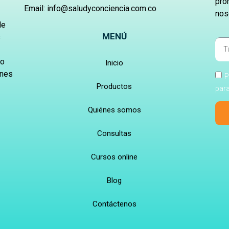
pro
Email: info@saludyconciencia.com.co
nos
de
MENÚ
s
ro
Inicio
ones
P
Productos
para
Quiénes somos
Consultas
Cursos online
Blog
Contáctenos