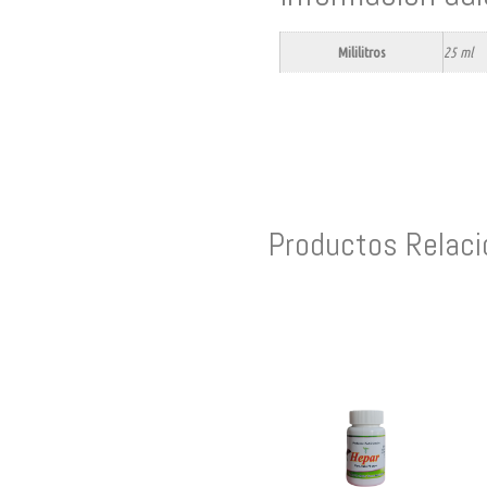
Mililitros
25 ml
Productos Relac