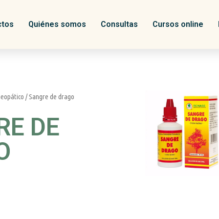
ctos
Quiénes somos
Consultas
Cursos online
eopático
/ Sangre de drago
RE DE
O