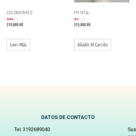
COLONSYNTES
PH VITAL
Valorado
Valorado
$
19,000.00
$
55,000.00
en
en
2.50
1.46
de 5
de
5
Leer Más
Añadir Al Carrito
DATOS DE CONTACTO
Tel:
3192689040
Sus