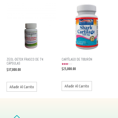
ZEOL-DETOX FRASCO DE 74
CARTÍLAGO DE TIBURÓN
CÁPSULAS
Valorado
$
25,000.00
$
37,000.00
en
3.00
de 5
Añadir Al Carrito
Añadir Al Carrito